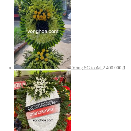
Vòng SG to đại
2.400.000
₫