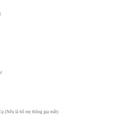
₫
ụ!
ụ (Nếu là bố mẹ thông gia mất)