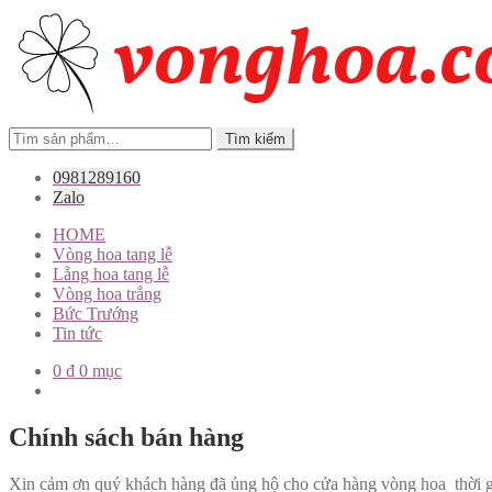
Tìm
Tìm kiếm
kiếm:
0981289160
Zalo
HOME
Vòng hoa tang lễ
Lẵng hoa tang lễ
Vòng hoa trắng
Bức Trướng
Tin tức
0
₫
0 mục
Chính sách bán hàng
Xin cảm ơn quý khách hàng đã ủng hộ cho cửa hàng vòng hoa thời gi