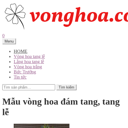
0
Menu
HOME
Vòng hoa tang lễ
Lẵng hoa tang lễ
Vòng hoa trắng
Bức Trướng
Tin tức
Tìm
Tìm kiếm
kiếm:
Mẫu vòng hoa đám tang, tang
lễ