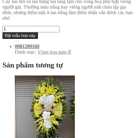
Cây lan tím và lan trắng hai tầng làm cho vòng hoa phù hợp viếng
người già. Thường màu trắng hay viếng người mất chưa lập gia
đình, nhưng thêm một ít lan trắng làm điểm nhấn vẫn được các bạn
nhé.
Vòng
sg
Đặt mẫu hoa này
2
tầng
0981289160
số
Danh mục:
Vòng hoa tang lễ
lượng
Sản phẩm tương tự