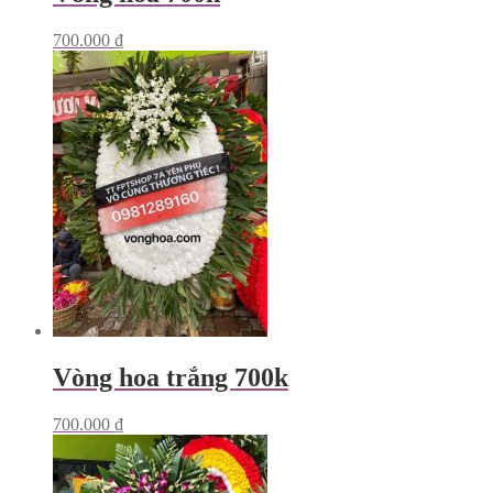
700.000
₫
Vòng hoa trắng 700k
700.000
₫