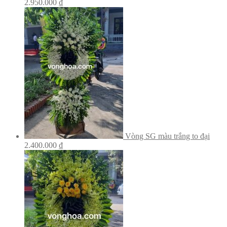
2.950.000
₫
Vòng SG màu trắng to đại
2.400.000
₫